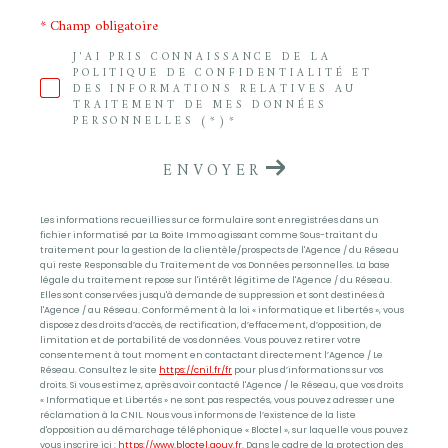
* Champ obligatoire
J'AI PRIS CONNAISSANCE DE LA
POLITIQUE DE CONFIDENTIALITÉ ET
DES INFORMATIONS RELATIVES AU
TRAITEMENT DE MES DONNÉES
PERSONNELLES (*)*
ENVOYER
Les informations recueillies sur ce formulaire sont enregistrées dans un
fichier informatisé par La Boite Immo agissant comme Sous-traitant du
traitement pour la gestion de la clientèle/prospects de l'Agence / du Réseau
qui reste Responsable du Traitement de vos Données personnelles. La base
légale du traitement repose sur l'intérêt légitime de l'Agence / du Réseau.
Elles sont conservées jusqu'à demande de suppression et sont destinées à
l'Agence / au Réseau. Conformément à la loi « informatique et libertés », vous
disposez des droits d’accès, de rectification, d’effacement, d’opposition, de
limitation et de portabilité de vos données. Vous pouvez retirer votre
consentement à tout moment en contactant directement l’Agence / Le
Réseau. Consultez le site
https://cnil.fr/fr
pour plus d’informations sur vos
droits. Si vous estimez, après avoir contacté l'Agence / le Réseau, que vos droits
« Informatique et Libertés » ne sont pas respectés, vous pouvez adresser une
réclamation à la CNIL. Nous vous informons de l’existence de la liste
d'opposition au démarchage téléphonique « Bloctel », sur laquelle vous pouvez
vous inscrire ici :
https://www.bloctel.gouv.fr
. Dans le cadre de la protection des