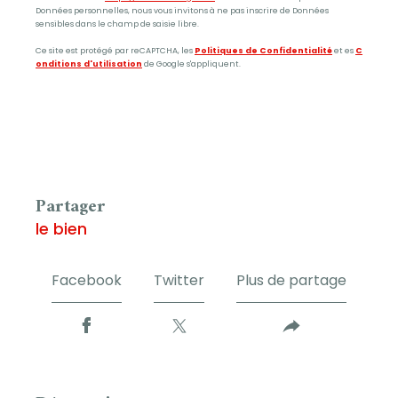
Données personnelles, nous vous invitons à ne pas inscrire de Données
sensibles dans le champ de saisie libre.
Ce site est protégé par reCAPTCHA, les
Politiques de Confidentialité
et es
C
onditions d'utilisation
de Google s'appliquent.
partager
le bien
Facebook
Twitter
Plus de partage