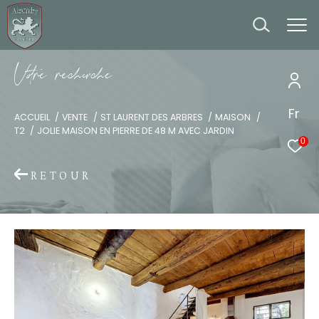
V
o
r
e
r
e
c
e
c
e
Fr
ACCUEIL
VENTE
ST LAURENT DES ARBRES
MAISON
T2
JOLIE MAISON EN PIERRE DE 48 M AVEC JARDIN
0
RETOUR