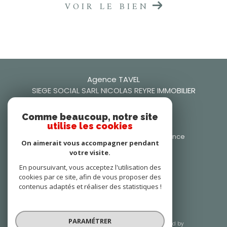
VOIR LE BIEN
Agence TAVEL
SIEGE SOCIAL SARL NICOLAS REYRE IMMOBILIER
0466509942
Comme beaucoup, notre site
nicolasreyre30@gmail.com
utilise les cookies
106 Rue Frédéric Mistral, 30126 Tavel, France
On aimerait vous accompagner pendant
30126
tavel
votre visite.
Nous suivre sur
En poursuivant, vous acceptez l'utilisation des
cookies par ce site, afin de vous proposer des
contenus adaptés et réaliser des statistiques !
PARAMÉTRER
© 2026 | Tous droits réservés | Traduction powered by