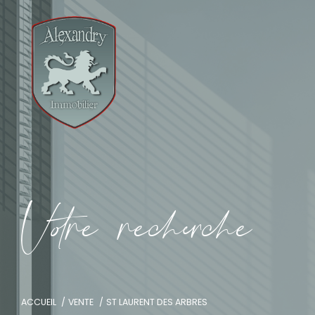
V
o
r
e
r
e
c
e
c
e
ACCUEIL
VENTE
ST LAURENT DES ARBRES