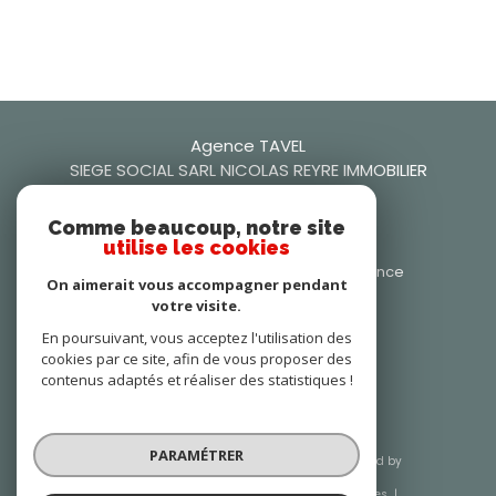
Agence TAVEL
SIEGE SOCIAL SARL NICOLAS REYRE IMMOBILIER
0466509942
Comme beaucoup, notre site
nicolasreyre30@gmail.com
utilise les cookies
106 Rue Frédéric Mistral, 30126 Tavel, France
On aimerait vous accompagner pendant
30126
tavel
votre visite.
Nous suivre sur
En poursuivant, vous acceptez l'utilisation des
cookies par ce site, afin de vous proposer des
contenus adaptés et réaliser des statistiques !
PARAMÉTRER
© 2026 | Tous droits réservés | Traduction powered by
Google |
Nos honoraires
Plan du site
Mentions légales