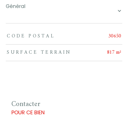
général
CODE POSTAL
30650
TRAD_ZEPHYR_Caracteristique
TRAD_ZEPHYR_Valeurs
SURFACE TERRAIN
817 m²
Contacter
POUR CE BIEN