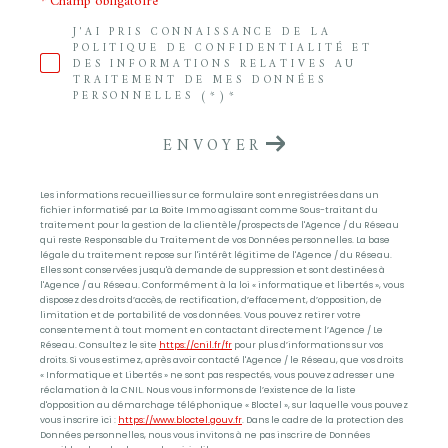
* Champ obligatoire
J'AI PRIS CONNAISSANCE DE LA
POLITIQUE DE CONFIDENTIALITÉ ET
DES INFORMATIONS RELATIVES AU
TRAITEMENT DE MES DONNÉES
PERSONNELLES (*)*
ENVOYER
Les informations recueillies sur ce formulaire sont enregistrées dans un
fichier informatisé par La Boite Immo agissant comme Sous-traitant du
traitement pour la gestion de la clientèle/prospects de l'Agence / du Réseau
qui reste Responsable du Traitement de vos Données personnelles. La base
légale du traitement repose sur l'intérêt légitime de l'Agence / du Réseau.
Elles sont conservées jusqu'à demande de suppression et sont destinées à
l'Agence / au Réseau. Conformément à la loi « informatique et libertés », vous
disposez des droits d’accès, de rectification, d’effacement, d’opposition, de
limitation et de portabilité de vos données. Vous pouvez retirer votre
consentement à tout moment en contactant directement l’Agence / Le
Réseau. Consultez le site
https://cnil.fr/fr
pour plus d’informations sur vos
droits. Si vous estimez, après avoir contacté l'Agence / le Réseau, que vos droits
« Informatique et Libertés » ne sont pas respectés, vous pouvez adresser une
réclamation à la CNIL. Nous vous informons de l’existence de la liste
d'opposition au démarchage téléphonique « Bloctel », sur laquelle vous pouvez
vous inscrire ici :
https://www.bloctel.gouv.fr
. Dans le cadre de la protection des
Données personnelles, nous vous invitons à ne pas inscrire de Données