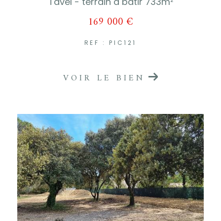
Tavel - terrain à bâtir 733m²
169 000 €
REF : PIC121
VOIR LE BIEN