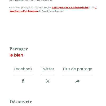
sensibles dans le champ de saisie libre.
Ce site est protégé par reCAPTCHA, les
Politiques de Confidentialité
et es
C
onditions d'utilisation
de Google s'appliquent.
partager
le bien
Facebook
Twitter
Plus de partage
découvrir