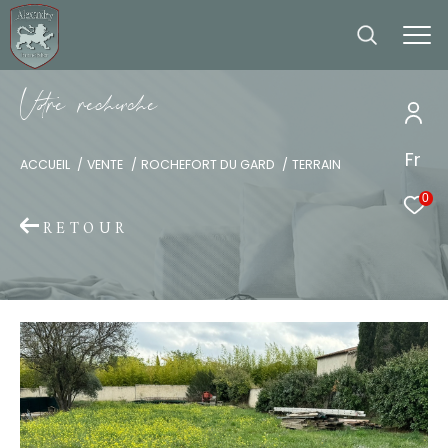
V
o
r
e
r
e
c
e
c
e
Fr
ACCUEIL
VENTE
ROCHEFORT DU GARD
TERRAIN
0
RETOUR