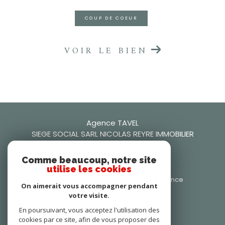
COUP DE COEUR
VOIR LE BIEN
Agence TAVEL
SIEGE SOCIAL SARL NICOLAS REYRE IMMOBILIER
0466509942
Comme beaucoup, notre site
nicolasreyre30@gmail.com
utilise les cookies
106 Rue Frédéric Mistral, 30126 Tavel, France
On aimerait vous accompagner pendant
30126
tavel
votre visite.
Nous suivre sur
En poursuivant, vous acceptez l'utilisation des
cookies par ce site, afin de vous proposer des