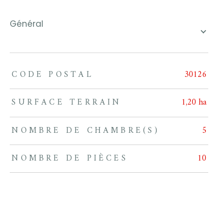
général
CODE POSTAL
30126
TRAD_ZEPHYR_Caracteristique
TRAD_ZEPHYR_Valeurs
SURFACE TERRAIN
1,20 ha
NOMBRE DE CHAMBRE(S)
5
NOMBRE DE PIÈCES
10