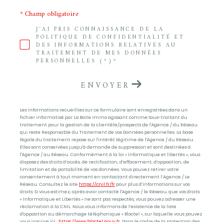
* Champ obligatoire
J'AI PRIS CONNAISSANCE DE LA
POLITIQUE DE CONFIDENTIALITÉ ET
DES INFORMATIONS RELATIVES AU
TRAITEMENT DE MES DONNÉES
PERSONNELLES (*)*
ENVOYER
Les informations recueillies sur ce formulaire sont enregistrées dans un
fichier informatisé par La Boite Immo agissant comme Sous-traitant du
traitement pour la gestion de la clientèle/prospects de l'Agence / du Réseau
qui reste Responsable du Traitement de vos Données personnelles. La base
légale du traitement repose sur l'intérêt légitime de l'Agence / du Réseau.
Elles sont conservées jusqu'à demande de suppression et sont destinées à
l'Agence / au Réseau. Conformément à la loi « informatique et libertés », vous
disposez des droits d’accès, de rectification, d’effacement, d’opposition, de
limitation et de portabilité de vos données. Vous pouvez retirer votre
consentement à tout moment en contactant directement l’Agence / Le
Réseau. Consultez le site
https://cnil.fr/fr
pour plus d’informations sur vos
droits. Si vous estimez, après avoir contacté l'Agence / le Réseau, que vos droits
« Informatique et Libertés » ne sont pas respectés, vous pouvez adresser une
réclamation à la CNIL. Nous vous informons de l’existence de la liste
d'opposition au démarchage téléphonique « Bloctel », sur laquelle vous pouvez
vous inscrire ici :
https://www.bloctel.gouv.fr
. Dans le cadre de la protection des