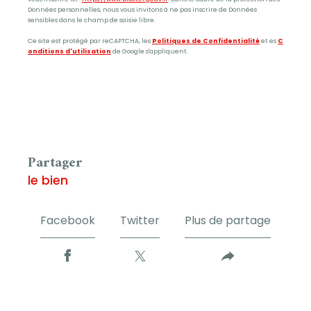
Données personnelles, nous vous invitons à ne pas inscrire de Données
sensibles dans le champ de saisie libre.
Ce site est protégé par reCAPTCHA, les
Politiques de Confidentialité
et es
C
onditions d'utilisation
de Google s'appliquent.
partager
le bien
Facebook
Twitter
Plus de partage