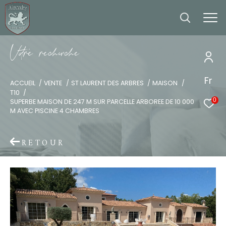
V
o
r
e
r
e
c
e
c
e
Fr
ACCUEIL
VENTE
ST LAURENT DES ARBRES
MAISON
T10
0
SUPERBE MAISON DE 247 M SUR PARCELLE ARBOREE DE 10 000
M AVEC PISCINE 4 CHAMBRES
RETOUR