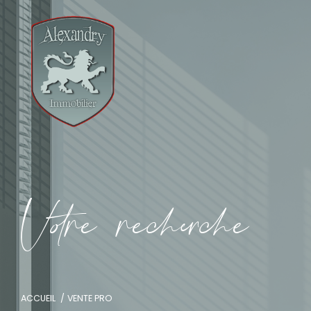
V
o
r
e
r
e
c
e
c
e
ACCUEIL
VENTE PRO