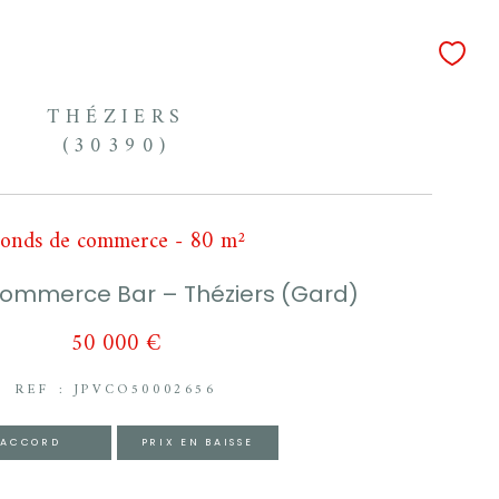
THÉZIERS
(30390)
onds de commerce - 80 m²
ommerce Bar – Théziers (Gard)
50 000 €
REF : JPVCO50002656
ACCORD
PRIX EN BAISSE