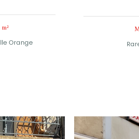
5 m²
M
ille Orange
Rar