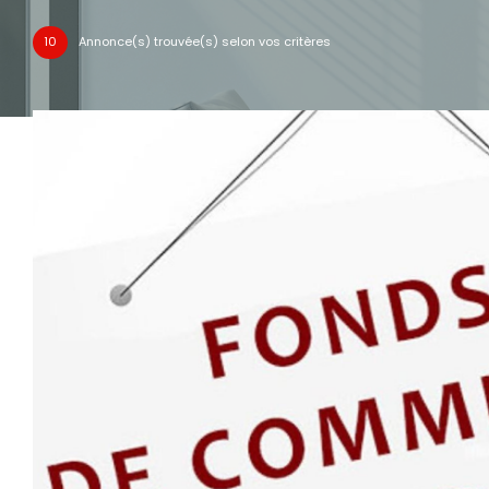
10
Annonce(s) trouvée(s) selon vos critères