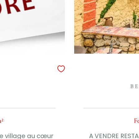
B
m²
F
 village au cœur
A VENDRE RESTA