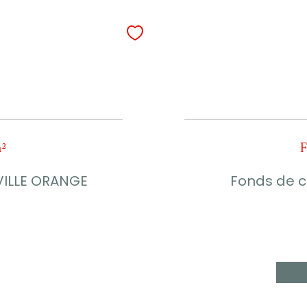
²
F
VILLE ORANGE
Fonds de c