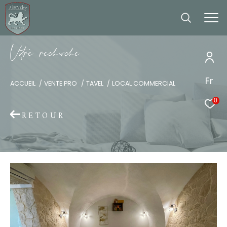
V
o
r
e
r
e
c
e
c
e
Fr
ACCUEIL
VENTE PRO
TAVEL
LOCAL COMMERCIAL
0
RETOUR