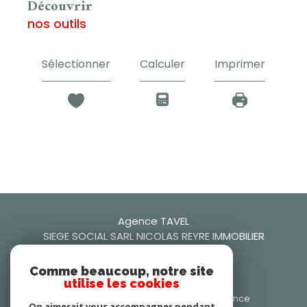
découvrir
nos outils
Sélectionner
Calculer
Imprimer
Agence TAVEL
SIEGE SOCIAL SARL NICOLAS REYRE IMMOBILIER
0466509942
Comme beaucoup, notre site
utilise les cookies
nicolasreyre30@gmail.com
106 Rue Frédéric Mistral, 30126 Tavel, France
On aimerait vous accompagner pendant