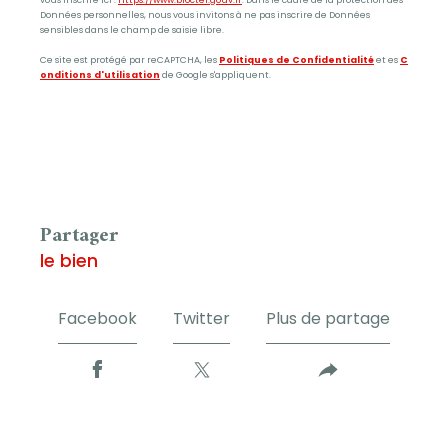
Données personnelles, nous vous invitons à ne pas inscrire de Données
sensibles dans le champ de saisie libre.
Ce site est protégé par reCAPTCHA, les
Politiques de Confidentialité
et es
C
onditions d'utilisation
de Google s'appliquent.
partager
le bien
Facebook
Twitter
Plus de partage