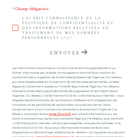
* Champ obligatoire
J'AI PRIS CONNAISSANCE DE LA
POLITIQUE DE CONFIDENTIALITÉ ET
DES INFORMATIONS RELATIVES AU
TRAITEMENT DE MES DONNÉES
PERSONNELLES (*)*
ENVOYER
Les informations recueillies sur ce formulaire sont enregistrées dans un
fichier informatisé par La Boite Immo agissant comme Sous-traitant du
traitement pour la gestion de la clientèle/prospects de l'Agence / du Réseau
qui reste Responsable du Traitement de vos Données personnelles. La base
légale du traitement repose sur l'intérêt légitime de l'Agence / du Réseau.
Elles sont conservées jusqu'à demande de suppression et sont destinées à
l'Agence / au Réseau. Conformément à la loi « informatique et libertés », vous
disposez des droits d’accès, de rectification, d’effacement, d’opposition, de
limitation et de portabilité de vos données. Vous pouvez retirer votre
consentement à tout moment en contactant directement l’Agence / Le
Réseau. Consultez le site
https://cnil.fr/fr
pour plus d’informations sur vos
droits. Si vous estimez, après avoir contacté l'Agence / le Réseau, que vos droits
« Informatique et Libertés » ne sont pas respectés, vous pouvez adresser une
réclamation à la CNIL. Nous vous informons de l’existence de la liste
d'opposition au démarchage téléphonique « Bloctel », sur laquelle vous pouvez
vous inscrire ici :
https://www.bloctel.gouv.fr
. Dans le cadre de la protection des