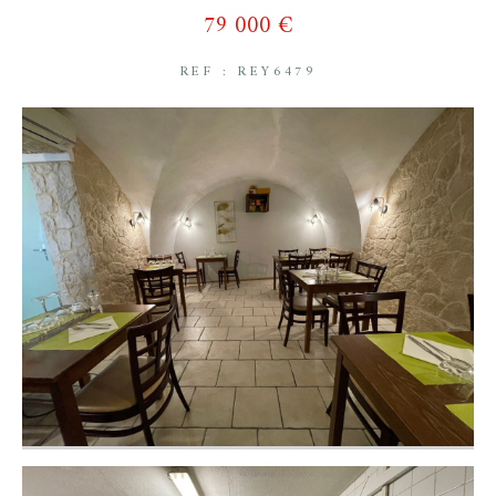
79 000 €
REF : REY6479