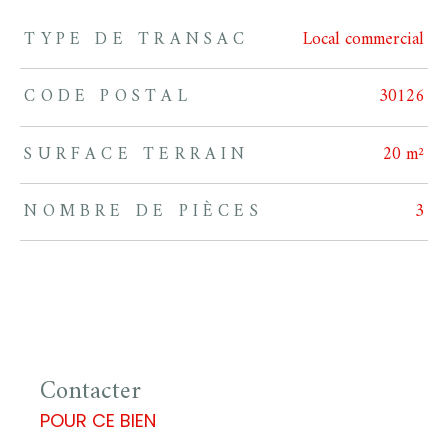
TYPE DE TRANSAC
Local commercial
TRAD_ZEPHYR_Caracteristique
TRAD_ZEPHYR_Valeurs
CODE POSTAL
30126
SURFACE TERRAIN
20 m²
NOMBRE DE PIÈCES
3
Contacter
POUR CE BIEN