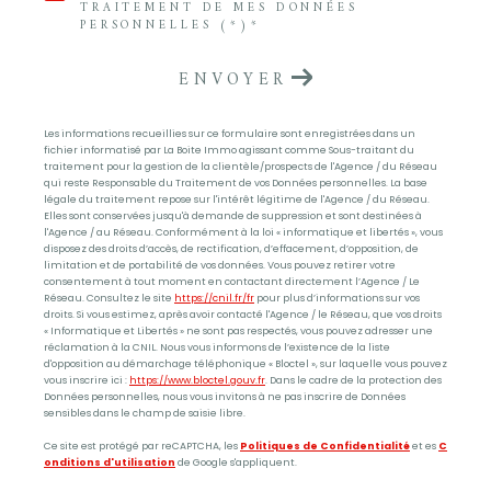
TRAITEMENT DE MES DONNÉES
PERSONNELLES (*)*
ENVOYER
Les informations recueillies sur ce formulaire sont enregistrées dans un
fichier informatisé par La Boite Immo agissant comme Sous-traitant du
traitement pour la gestion de la clientèle/prospects de l'Agence / du Réseau
qui reste Responsable du Traitement de vos Données personnelles. La base
légale du traitement repose sur l'intérêt légitime de l'Agence / du Réseau.
Elles sont conservées jusqu'à demande de suppression et sont destinées à
l'Agence / au Réseau. Conformément à la loi « informatique et libertés », vous
disposez des droits d’accès, de rectification, d’effacement, d’opposition, de
limitation et de portabilité de vos données. Vous pouvez retirer votre
consentement à tout moment en contactant directement l’Agence / Le
Réseau. Consultez le site
https://cnil.fr/fr
pour plus d’informations sur vos
droits. Si vous estimez, après avoir contacté l'Agence / le Réseau, que vos droits
« Informatique et Libertés » ne sont pas respectés, vous pouvez adresser une
réclamation à la CNIL. Nous vous informons de l’existence de la liste
d'opposition au démarchage téléphonique « Bloctel », sur laquelle vous pouvez
vous inscrire ici :
https://www.bloctel.gouv.fr
. Dans le cadre de la protection des
Données personnelles, nous vous invitons à ne pas inscrire de Données
sensibles dans le champ de saisie libre.
Ce site est protégé par reCAPTCHA, les
Politiques de Confidentialité
et es
C
onditions d'utilisation
de Google s'appliquent.