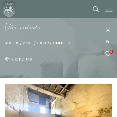
V
o
r
e
r
e
c
e
c
e
Fr
ACCUEIL
VENTE
THEZIERS
IMMEUBLE
0
RETOUR