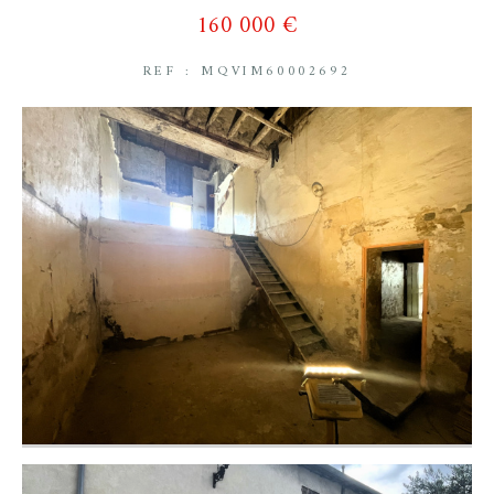
160 000 €
REF : MQVIM60002692