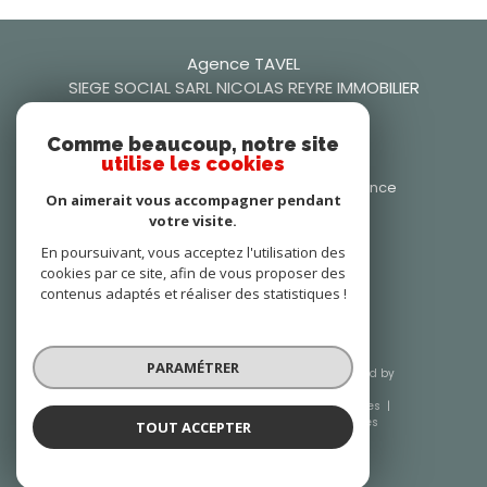
Agence TAVEL
SIEGE SOCIAL SARL NICOLAS REYRE IMMOBILIER
0466509942
Comme beaucoup, notre site
nicolasreyre30@gmail.com
utilise les cookies
106 Rue Frédéric Mistral, 30126 Tavel, France
On aimerait vous accompagner pendant
30126
tavel
votre visite.
Nous suivre sur
En poursuivant, vous acceptez l'utilisation des
cookies par ce site, afin de vous proposer des
contenus adaptés et réaliser des statistiques !
PARAMÉTRER
© 2026 | Tous droits réservés | Traduction powered by
Google |
Nos honoraires
Plan du site
Mentions légales
Admin
Nos liens
Politique RGPD
Cookies
TOUT ACCEPTER