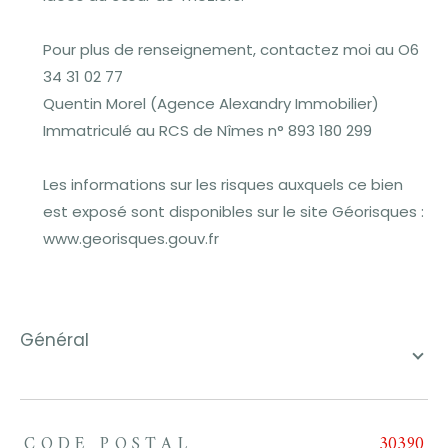
Pour plus de renseignement, contactez moi au O6
34 31 02 77
Quentin Morel (Agence Alexandry Immobilier)
Immatriculé au RCS de Nîmes n° 893 180 299
Les informations sur les risques auxquels ce bien
est exposé sont disponibles sur le site Géorisques :
www.georisques.gouv.fr
général
CODE POSTAL
30390
TRAD_ZEPHYR_Caracteristique
TRAD_ZEPHYR_Valeurs