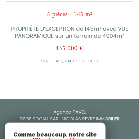
5 pièces - 145 m²
PROPRIÉTÉ D’EXCEPTION de 145m² avec VUE
PANORAMIQUE sur un terrain de 4904m²
435 000 €
REF : MQVMA60003468
Agence TAVEL
SIEGE SOCIAL SARL NICOLAS REYRE IMMOBILIER
0466509942
Comme beaucoup, notre site