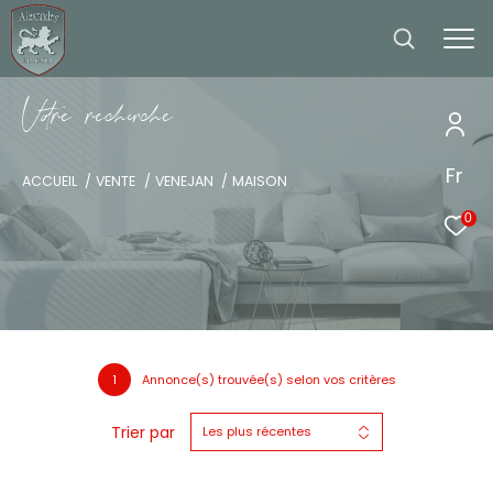
V
o
r
e
r
e
c
e
c
e
Fr
ACCUEIL
VENTE
VENEJAN
MAISON
0
1
Annonce(s) trouvée(s) selon vos critères
Trier par
Les plus récentes