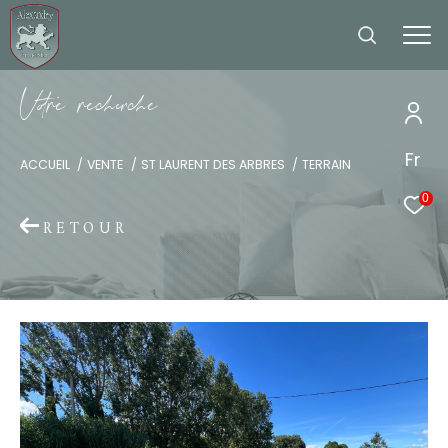
V
o
r
e
r
e
c
e
c
e
Fr
ACCUEIL
VENTE
ST LAURENT DES ARBRES
TERRAIN
0
RETOUR