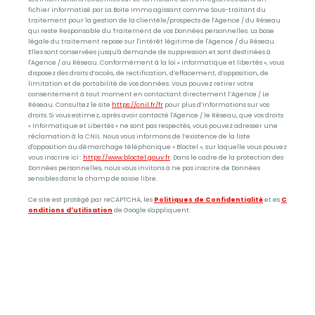
fichier informatisé par La Boite Immo agissant comme Sous-traitant du
traitement pour la gestion de la clientèle/prospects de l'Agence / du Réseau
qui reste Responsable du Traitement de vos Données personnelles. La base
légale du traitement repose sur l'intérêt légitime de l'Agence / du Réseau.
Elles sont conservées jusqu'à demande de suppression et sont destinées à
l'Agence / au Réseau. Conformément à la loi « informatique et libertés », vous
disposez des droits d’accès, de rectification, d’effacement, d’opposition, de
limitation et de portabilité de vos données. Vous pouvez retirer votre
consentement à tout moment en contactant directement l’Agence / Le
Réseau. Consultez le site
https://cnil.fr/fr
pour plus d’informations sur vos
droits. Si vous estimez, après avoir contacté l'Agence / le Réseau, que vos droits
« Informatique et Libertés » ne sont pas respectés, vous pouvez adresser une
réclamation à la CNIL. Nous vous informons de l’existence de la liste
d'opposition au démarchage téléphonique « Bloctel », sur laquelle vous pouvez
vous inscrire ici :
https://www.bloctel.gouv.fr
. Dans le cadre de la protection des
Données personnelles, nous vous invitons à ne pas inscrire de Données
sensibles dans le champ de saisie libre.
Ce site est protégé par reCAPTCHA, les
Politiques de Confidentialité
et es
C
onditions d'utilisation
de Google s'appliquent.