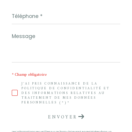
Téléphone
*
Message
*
* Champ obligatoire
J'AI PRIS CONNAISSANCE DE LA
POLITIQUE DE CONFIDENTIALITÉ ET
DES INFORMATIONS RELATIVES AU
TRAITEMENT DE MES DONNÉES
PERSONNELLES (*)*
ENVOYER
Les informations recueillies sur ce formulaire sont enregistrées dans un