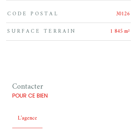
CODE POSTAL
30126
TRAD_ZEPHYR_Caracteristique
TRAD_ZEPHYR_Valeurs
SURFACE TERRAIN
1 845 m²
Contacter
POUR CE BIEN
L'agence