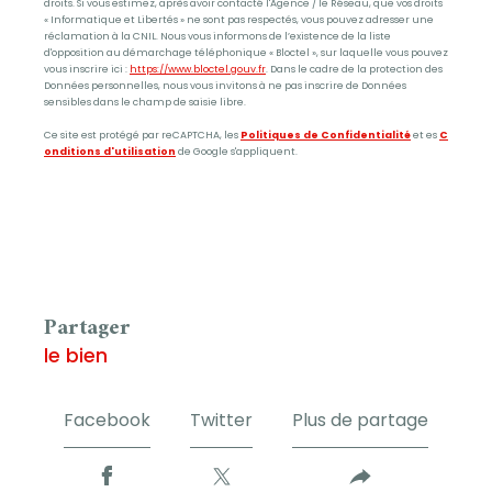
droits. Si vous estimez, après avoir contacté l'Agence / le Réseau, que vos droits
« Informatique et Libertés » ne sont pas respectés, vous pouvez adresser une
réclamation à la CNIL. Nous vous informons de l’existence de la liste
d'opposition au démarchage téléphonique « Bloctel », sur laquelle vous pouvez
vous inscrire ici :
https://www.bloctel.gouv.fr
. Dans le cadre de la protection des
Données personnelles, nous vous invitons à ne pas inscrire de Données
sensibles dans le champ de saisie libre.
Ce site est protégé par reCAPTCHA, les
Politiques de Confidentialité
et es
C
onditions d'utilisation
de Google s'appliquent.
partager
le bien
Facebook
Twitter
Plus de partage