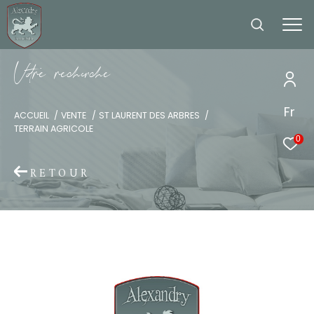
V
o
r
e
r
e
c
e
c
e
Fr
ACCUEIL
VENTE
ST LAURENT DES ARBRES
TERRAIN AGRICOLE
0
RETOUR