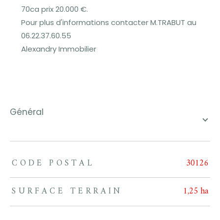
70ca prix 20.000 €.
Pour plus d'informations contacter M.TRABUT au
06.22.37.60.55
Alexandry Immobilier
général
CODE POSTAL
30126
TRAD_ZEPHYR_Caracteristique
TRAD_ZEPHYR_Valeurs
SURFACE TERRAIN
1,25 ha