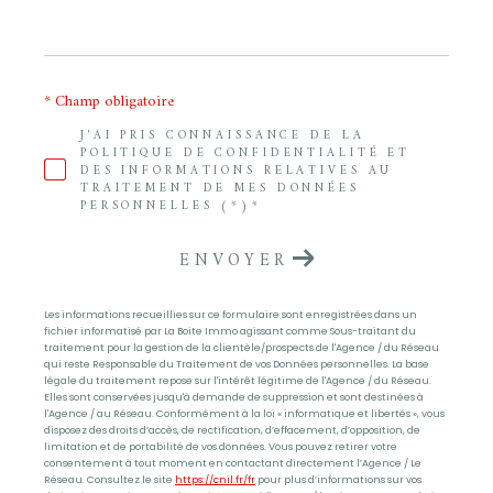
* Champ obligatoire
J'AI PRIS CONNAISSANCE DE LA
POLITIQUE DE CONFIDENTIALITÉ ET
DES INFORMATIONS RELATIVES AU
TRAITEMENT DE MES DONNÉES
PERSONNELLES (*)*
ENVOYER
Les informations recueillies sur ce formulaire sont enregistrées dans un
fichier informatisé par La Boite Immo agissant comme Sous-traitant du
traitement pour la gestion de la clientèle/prospects de l'Agence / du Réseau
qui reste Responsable du Traitement de vos Données personnelles. La base
légale du traitement repose sur l'intérêt légitime de l'Agence / du Réseau.
Elles sont conservées jusqu'à demande de suppression et sont destinées à
l'Agence / au Réseau. Conformément à la loi « informatique et libertés », vous
disposez des droits d’accès, de rectification, d’effacement, d’opposition, de
limitation et de portabilité de vos données. Vous pouvez retirer votre
consentement à tout moment en contactant directement l’Agence / Le
Réseau. Consultez le site
https://cnil.fr/fr
pour plus d’informations sur vos