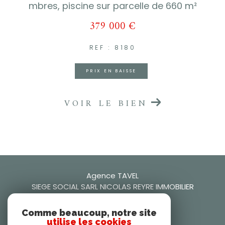
mbres, piscine sur parcelle de 660 m²
379 000 €
REF : 8180
PRIX EN BAISSE
VOIR LE BIEN
Agence TAVEL
SIEGE SOCIAL SARL NICOLAS REYRE IMMOBILIER
0466509942
Comme beaucoup, notre site
nicolasreyre30@gmail.com
utilise les cookies