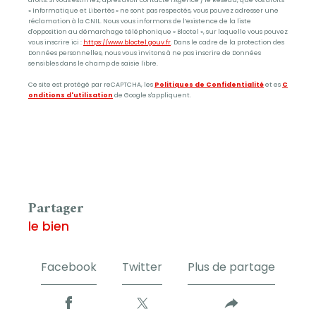
« Informatique et Libertés » ne sont pas respectés, vous pouvez adresser une
réclamation à la CNIL. Nous vous informons de l’existence de la liste
d'opposition au démarchage téléphonique « Bloctel », sur laquelle vous pouvez
vous inscrire ici :
https://www.bloctel.gouv.fr
. Dans le cadre de la protection des
Données personnelles, nous vous invitons à ne pas inscrire de Données
sensibles dans le champ de saisie libre.
Ce site est protégé par reCAPTCHA, les
Politiques de Confidentialité
et es
C
onditions d'utilisation
de Google s'appliquent.
partager
le bien
Facebook
Twitter
Plus de partage