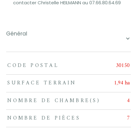
contacter Christelle HEILMANN au 07.66.80.64.69
général
CODE POSTAL
30150
TRAD_ZEPHYR_Caracteristique
TRAD_ZEPHYR_Valeurs
SURFACE TERRAIN
1,94 ha
NOMBRE DE CHAMBRE(S)
4
NOMBRE DE PIÈCES
7