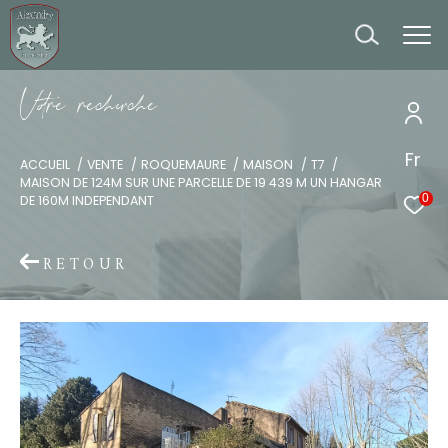
V
o
r
e
r
e
c
e
c
e
Fr
ACCUEIL
VENTE
ROQUEMAURE
MAISON
T7
MAISON DE 124M SUR UNE PARCELLE DE 19 439 M UN HANGAR
0
DE 160M INDEPENDANT
RETOUR