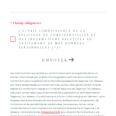
* Champ obligatoire
J'AI PRIS CONNAISSANCE DE LA
POLITIQUE DE CONFIDENTIALITÉ ET
DES INFORMATIONS RELATIVES AU
TRAITEMENT DE MES DONNÉES
PERSONNELLES (*)*
ENVOYER
Les informations recueillies sur ce formulaire sont enregistrées dans un
fichier informatisé par La Boite Immo agissant comme Sous-traitant du
traitement pour la gestion de la clientèle/prospects de l'Agence / du Réseau
qui reste Responsable du Traitement de vos Données personnelles. La base
légale du traitement repose sur l'intérêt légitime de l'Agence / du Réseau.
Elles sont conservées jusqu'à demande de suppression et sont destinées à
l'Agence / au Réseau. Conformément à la loi « informatique et libertés », vous
disposez des droits d’accès, de rectification, d’effacement, d’opposition, de
limitation et de portabilité de vos données. Vous pouvez retirer votre
consentement à tout moment en contactant directement l’Agence / Le
Réseau. Consultez le site
https://cnil.fr/fr
pour plus d’informations sur vos
droits. Si vous estimez, après avoir contacté l'Agence / le Réseau, que vos droits