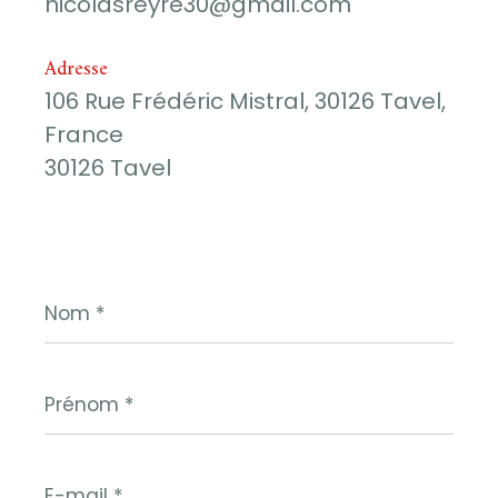
nicolasreyre30@gmail.com
Adresse
106 Rue Frédéric Mistral, 30126 Tavel,
France
30126 Tavel
Nom
*
Prénom
*
E-
mail