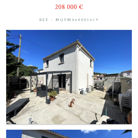
208 000 €
REF : MQVMA60005419