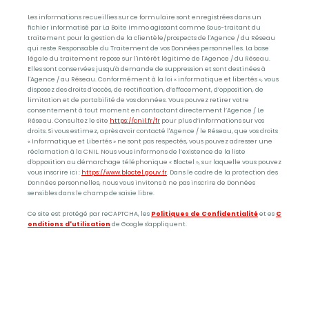
Les informations recueillies sur ce formulaire sont enregistrées dans un
fichier informatisé par La Boite Immo agissant comme Sous-traitant du
traitement pour la gestion de la clientèle/prospects de l'Agence / du Réseau
qui reste Responsable du Traitement de vos Données personnelles. La base
légale du traitement repose sur l'intérêt légitime de l'Agence / du Réseau.
Elles sont conservées jusqu'à demande de suppression et sont destinées à
l'Agence / au Réseau. Conformément à la loi « informatique et libertés », vous
disposez des droits d’accès, de rectification, d’effacement, d’opposition, de
limitation et de portabilité de vos données. Vous pouvez retirer votre
consentement à tout moment en contactant directement l’Agence / Le
Réseau. Consultez le site
https://cnil.fr/fr
pour plus d’informations sur vos
droits. Si vous estimez, après avoir contacté l'Agence / le Réseau, que vos droits
« Informatique et Libertés » ne sont pas respectés, vous pouvez adresser une
réclamation à la CNIL. Nous vous informons de l’existence de la liste
d'opposition au démarchage téléphonique « Bloctel », sur laquelle vous pouvez
vous inscrire ici :
https://www.bloctel.gouv.fr
. Dans le cadre de la protection des
Données personnelles, nous vous invitons à ne pas inscrire de Données
sensibles dans le champ de saisie libre.
Ce site est protégé par reCAPTCHA, les
Politiques de Confidentialité
et es
C
onditions d'utilisation
de Google s'appliquent.