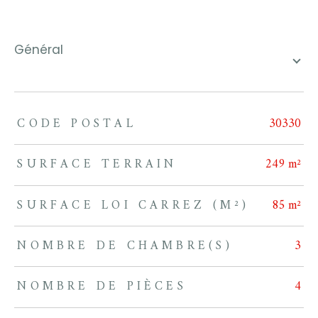
général
CODE POSTAL
30330
TRAD_ZEPHYR_Caracteristique
TRAD_ZEPHYR_Valeurs
SURFACE TERRAIN
249 m²
SURFACE LOI CARREZ (M²)
85 m²
NOMBRE DE CHAMBRE(S)
3
NOMBRE DE PIÈCES
4