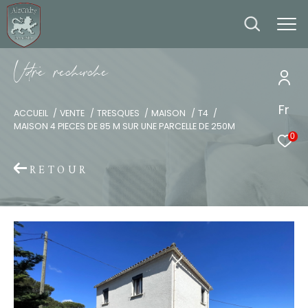
V
o
r
e
r
e
c
e
c
e
Fr
ACCUEIL
VENTE
TRESQUES
MAISON
T4
MAISON 4 PIECES DE 85 M SUR UNE PARCELLE DE 250M
0
RETOUR