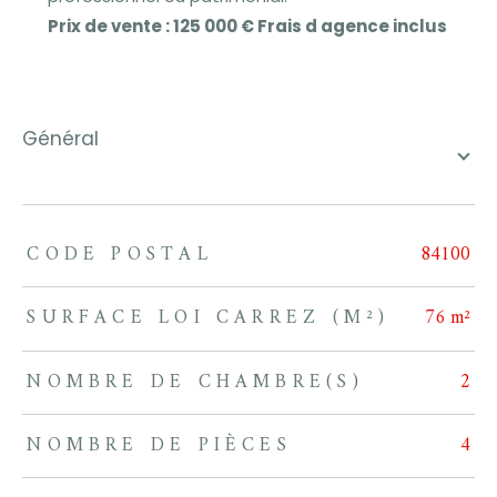
Prix de vente : 125 000 € Frais d agence inclus
général
CODE POSTAL
84100
TRAD_ZEPHYR_Caracteristique
TRAD_ZEPHYR_Valeurs
SURFACE LOI CARREZ (M²)
76 m²
NOMBRE DE CHAMBRE(S)
2
NOMBRE DE PIÈCES
4