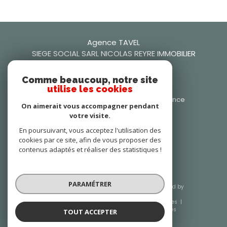
Agence TAVEL
SIEGE SOCIAL SARL NICOLAS REYRE IMMOBILIER
0466509942
Comme beaucoup, notre site
nicolasreyre30@gmail.com
utilise les cookies
106 Rue Frédéric Mistral, 30126 Tavel, France
On aimerait vous accompagner pendant
30126
tavel
votre visite.
Nous suivre sur
En poursuivant, vous acceptez l'utilisation des
cookies par ce site, afin de vous proposer des
contenus adaptés et réaliser des statistiques !
PARAMÉTRER
© 2026 | Tous droits réservés | Traduction powered by
Google |
Nos honoraires
Plan du site
Mentions légales
Admin
Nos liens
Politique RGPD
Cookies
TOUT ACCEPTER