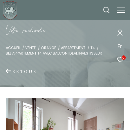
V
o
r
e
r
e
c
e
c
e
Fr
ACCUEIL
VENTE
ORANGE
APPARTEMENT
T4
BEL APPARTEMENT T4 AVEC BALCON IDEAL INVESTISSEUR
0
RETOUR