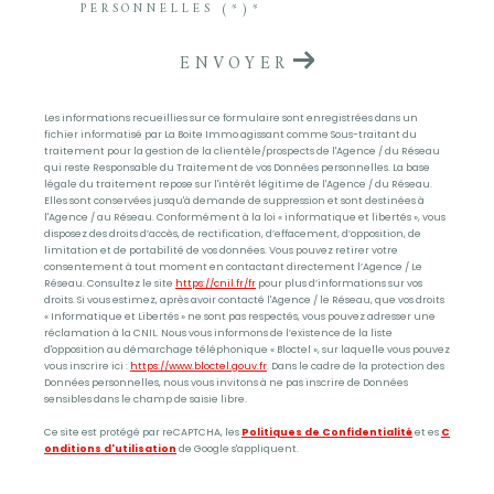
PERSONNELLES (*)*
ENVOYER
Les informations recueillies sur ce formulaire sont enregistrées dans un
fichier informatisé par La Boite Immo agissant comme Sous-traitant du
traitement pour la gestion de la clientèle/prospects de l'Agence / du Réseau
qui reste Responsable du Traitement de vos Données personnelles. La base
légale du traitement repose sur l'intérêt légitime de l'Agence / du Réseau.
Elles sont conservées jusqu'à demande de suppression et sont destinées à
l'Agence / au Réseau. Conformément à la loi « informatique et libertés », vous
disposez des droits d’accès, de rectification, d’effacement, d’opposition, de
limitation et de portabilité de vos données. Vous pouvez retirer votre
consentement à tout moment en contactant directement l’Agence / Le
Réseau. Consultez le site
https://cnil.fr/fr
pour plus d’informations sur vos
droits. Si vous estimez, après avoir contacté l'Agence / le Réseau, que vos droits
« Informatique et Libertés » ne sont pas respectés, vous pouvez adresser une
réclamation à la CNIL. Nous vous informons de l’existence de la liste
d'opposition au démarchage téléphonique « Bloctel », sur laquelle vous pouvez
vous inscrire ici :
https://www.bloctel.gouv.fr
. Dans le cadre de la protection des
Données personnelles, nous vous invitons à ne pas inscrire de Données
sensibles dans le champ de saisie libre.
Ce site est protégé par reCAPTCHA, les
Politiques de Confidentialité
et es
C
onditions d'utilisation
de Google s'appliquent.