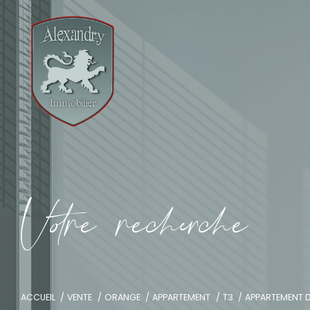
V
o
r
e
r
e
c
e
c
e
ACCUEIL
VENTE
ORANGE
APPARTEMENT
T3
APPARTEMENT D