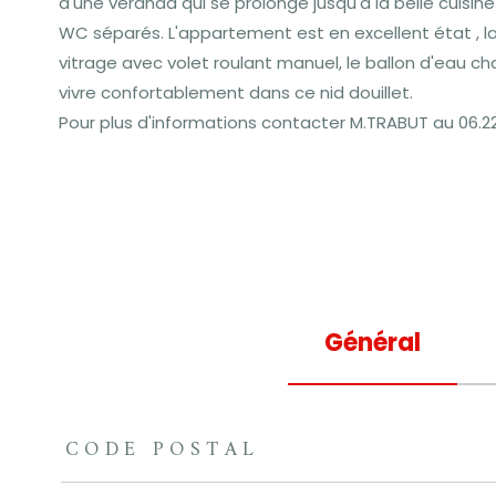
d'une véranda qui se prolonge jusqu'à la belle cuis
WC séparés. L'appartement est en excellent état , la
vitrage avec volet roulant manuel, le ballon d'eau ch
vivre confortablement dans ce nid douillet.
Pour plus d'informations contacter M.TRABUT au 06.22
Général
CODE POSTAL
TRAD_ZEPHYR_Caracteristique
TRAD_ZEPHYR_Valeu