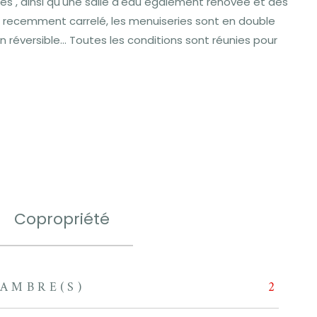
es , ainsi qu'une salle d'eau également rénovée et des
té recemment carrelé, les menuiseries sont en double
réversible... Toutes les conditions sont réunies pour
Copropriété
AMBRE(S)
2