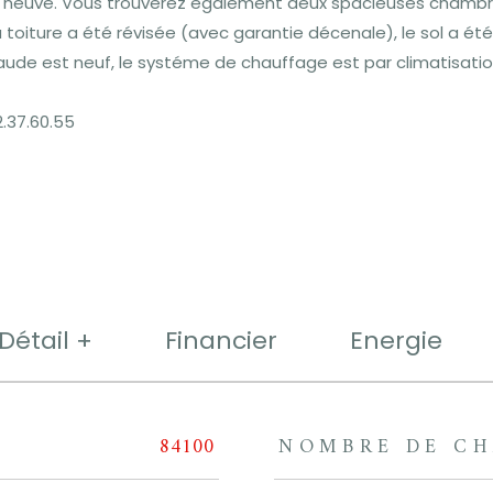
ine neuve. Vous trouverez également deux spacieuses chambr
 toiture a été révisée (avec garantie décenale), le sol a é
aude est neuf, le systéme de chauffage est par climatisation 
.37.60.55
Détail +
Financier
Energie
84100
NOMBRE DE CH
rs